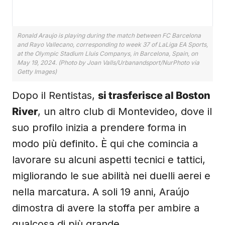
Ronald Araujo is playing during the match between FC Barcelona
and Rayo Vallecano, corresponding to week 37 of LaLiga EA Sports,
at the Olympic Stadium Lluis Companys, in Barcelona, Spain, on
May 19, 2024. (Photo by Joan Valls/Urbanandsport/NurPhoto via
Getty Images)
Dopo il Rentistas,
si trasferisce al Boston
River
, un altro club di Montevideo, dove il
suo profilo inizia a prendere forma in
modo più definito. È qui che comincia a
lavorare su alcuni aspetti tecnici e tattici,
migliorando le sue abilità nei duelli aerei e
nella marcatura. A soli 19 anni, Araújo
dimostra di avere la stoffa per ambire a
qualcosa di più grande.