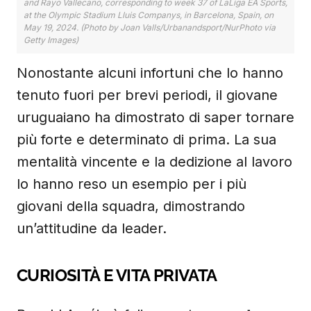
and Rayo Vallecano, corresponding to week 37 of LaLiga EA Sports,
at the Olympic Stadium Lluis Companys, in Barcelona, Spain, on
May 19, 2024. (Photo by Joan Valls/Urbanandsport/NurPhoto via
Getty Images)
Nonostante alcuni infortuni che lo hanno
tenuto fuori per brevi periodi, il giovane
uruguaiano ha dimostrato di saper tornare
più forte e determinato di prima. La sua
mentalità vincente e la dedizione al lavoro
lo hanno reso un esempio per i più
giovani della squadra, dimostrando
un’attitudine da leader.
CURIOSITÀ E VITA PRIVATA