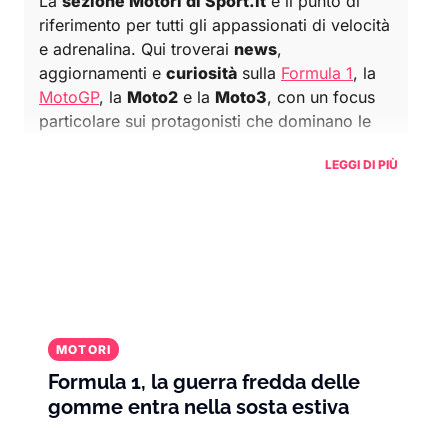
La
sezione Motori di Sport.it
è il punto di
riferimento per tutti gli appassionati di velocità
e adrenalina. Qui troverai
news
,
aggiornamenti e
curiosità
sulla
Formula 1
, la
MotoGP
, la
Moto2
e la
Moto3
, con un focus
particolare sui protagonisti che dominano le
piste internazionali
.
LEGGI DI PIÙ
Nel mondo della Formula 1, segui da vicino i
duelli tra i top team come la
Ferrari
, la
Mercedes
e la
Red Bull Racing
, e scopri le
storie dei piloti più iconici come
Max
Verstappen
,
Lewis Hamilton
e
Charles Leclerc
.
Ogni
gran premio
è un evento unico, e qui
puoi rimanere sempre aggiornato sui risultati,
MOTORI
le classifiche e le novità tecniche che fanno la
Formula 1, la guerra fredda delle
differenza.
gomme entra nella sosta estiva
Se la tua passione è su
due ruote
, Sport.it ti