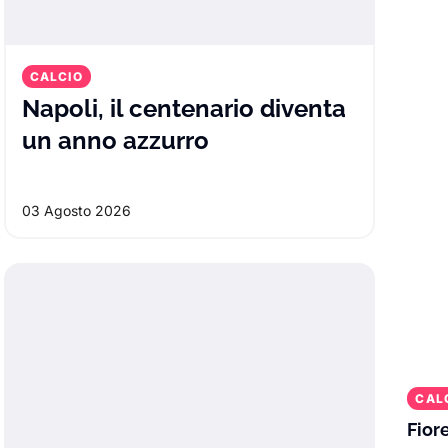
CALCIO
Napoli, il centenario diventa
Napoli, il centenari
un anno azzurro
itori nel Mondiale: perché lo stop ha ap
03 Agosto 2026
CAL
Fior