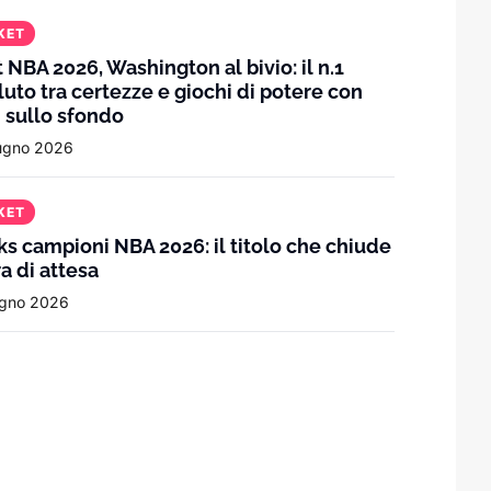
KET
t NBA 2026, Washington al bivio: il n.1
luto tra certezze e giochi di potere con
 sullo sfondo
ugno 2026
KET
ks campioni NBA 2026: il titolo che chiude
ra di attesa
ugno 2026
ndia l’estate del basket
a Philadelphia può spostare equilibri, 