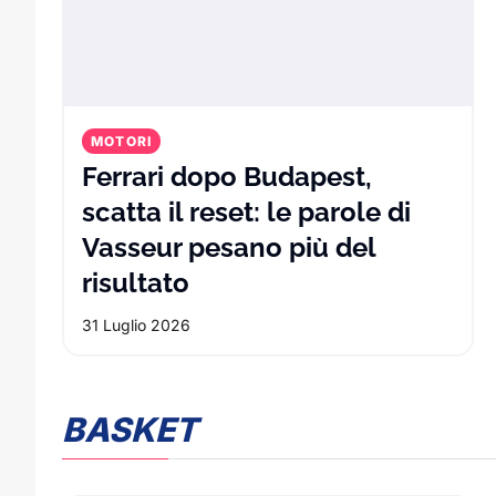
MOTORI
Ferrari dopo Budapest,
scatta il reset: le parole di
Vasseur pesano più del
Ferrari dopo Budapest, sc
risultato
31 Luglio 2026
BASKET