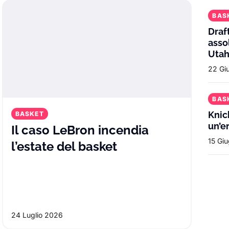
BAS
Draf
asso
Utah
22 Gi
BAS
Knic
BASKET
un’e
Il caso LeBron incendia
15 Gi
Il caso LeBron ince
l’estate del basket
 riscrive l’estate NBA: perché la scelt
24 Luglio 2026