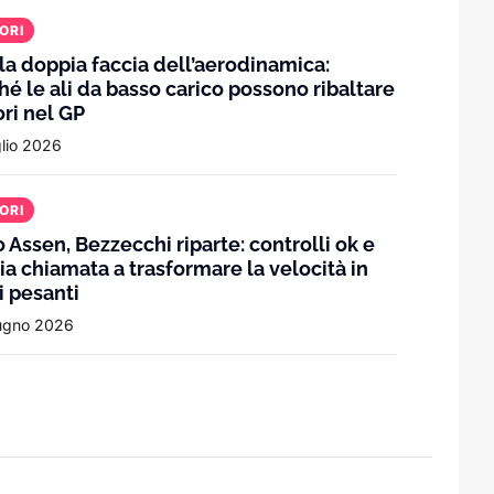
ORI
 la doppia faccia dell’aerodinamica:
hé le ali da basso carico possono ribaltare
ori nel GP
glio 2026
sta a Sepang
ORI
 Assen, Bezzecchi riparte: controlli ok e
lia chiamata a trasformare la velocità in
no più del risultato
i pesanti
ugno 2026