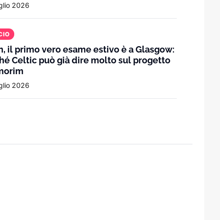
glio 2026
CIO
olo
n, il primo vero esame estivo è a Glasgow:
hé Celtic può già dire molto sul progetto
che misura il nuovo corso e il salto di li
morim
glio 2026