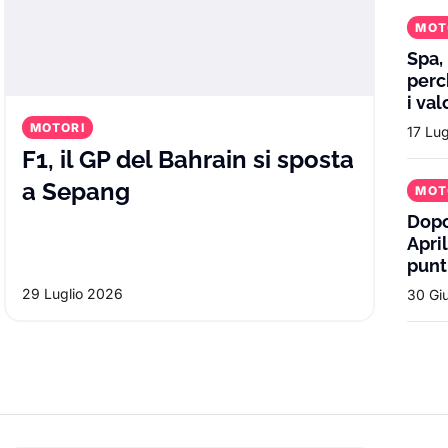
MOT
Spa,
perc
i val
MOTORI
17 Lu
F1, il GP del Bahrain si sposta
F1, il GP del Bahrain si spo
a Sepang
MOT
Dopo
Apri
atta il reset: le parole di Vasseur pesa
punt
29 Luglio 2026
30 Gi