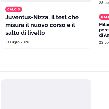
28 Lu
CALCIO
Juventus-Nizza, il test che
CAL
l lavoro tra ritiro, mercato e caso Zani
misura il nuovo corso e il
Mila
perc
Juventus-Nizza, il test 
salto di livello
di A
31 Luglio 2026
22 Lu