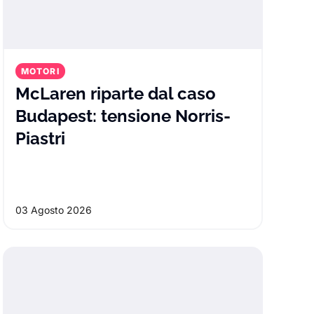
MOTORI
McLaren riparte dal caso
Budapest: tensione Norris-
McLaren riparte dal caso Budap
Piastri
bio marcia” di Aston Martin: cosa può
03 Agosto 2026