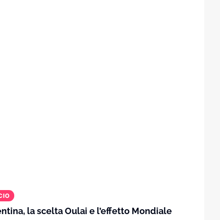
o diventa un anno azzurro
erto una frattura
CIO
entina, la scelta Oulai e l’effetto Mondiale