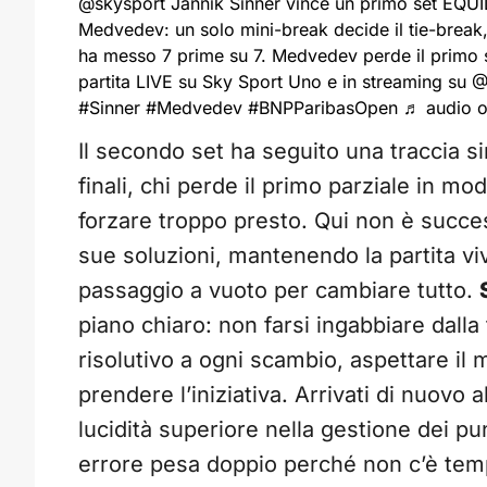
@skysport
Jannik Sinner vince un primo set EQUI
Medvedev: un solo mini-break decide il tie-break,
ha messo 7 prime su 7. Medvedev perde il primo s
partita LIVE su Sky Sport Uno e in streaming s
#Sinner
#Medvedev
#BNPParibasOpen
♬ audio o
Il secondo set ha seguito una traccia si
finali, chi perde il primo parziale in mod
forzare troppo presto. Qui non è succ
sue soluzioni, mantenendo la partita vi
passaggio a vuoto per cambiare tutto.
piano chiaro: non farsi ingabbiare dalla
risolutivo a ogni scambio, aspettare il 
prendere l’iniziativa. Arrivati di nuovo a
lucidità superiore nella gestione dei pun
errore pesa doppio perché non c’è tem