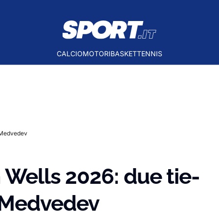
CALCIO
MOTORI
BASKET
TENNIS
e Medvedev
 Wells 2026: due tie-
 Medvedev