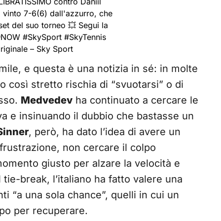
LIBRATISSIMO contro Daniil
 vinto 7-6(6) dall'azzurro, che
et del suo torneo 💥 Segui la
u @NOW
#SkySport
#SkyTennis
riginale – Sky Sport
mile, e questa è una notizia in sé: in molte
o così stretto rischia di “svuotarsi” o di
esso.
Medvedev
ha continuato a cercare le
va e insinuando il dubbio che bastasse un
Sinner
, però, ha dato l’idea di avere un
 frustrazione, non cercare il colpo
momento giusto per alzare la velocità e
l tie-break, l’italiano ha fatto valere una
ti “a una sola chance”, quelli in cui un
po per recuperare.