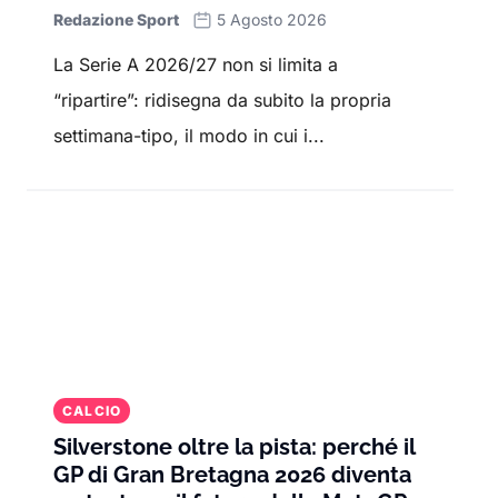
e le stelle internazionali che ne hanno fatto
Redazione Sport
5 Agosto 2026
parte.
La Serie A 2026/27 non si limita a
Con un focus su Serie A, Premier League,
“ripartire”: ridisegna da subito la propria
Champions League
e competizioni
settimana-tipo, il modo in cui i...
internazionali, Sport.it offre una copertura
completa per tutti gli appassionati di calcio.
Resta aggiornato con le
ultime notizie
, le
interviste
ai protagonisti e gli
approfondimenti
su squadre, allenatori e
competizioni. Qui troverai i
risultati delle
partite
, le
statistiche dei giocatori
e le
strategie degli allenatori.
CALCIO
Silverstone oltre la pista: perché il
GP di Gran Bretagna 2026 diventa