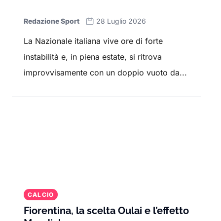
e le stelle internazionali che ne hanno fatto
parte.
Redazione Sport
28 Luglio 2026
Con un focus su Serie A, Premier League,
La Nazionale italiana vive ore di forte
Champions League
e competizioni
instabilità e, in piena estate, si ritrova
internazionali, Sport.it offre una copertura
improvvisamente con un doppio vuoto da...
completa per tutti gli appassionati di calcio.
Resta aggiornato con le
ultime notizie
, le
interviste
ai protagonisti e gli
approfondimenti
su squadre, allenatori e
competizioni. Qui troverai i
risultati delle
partite
, le
statistiche dei giocatori
e le
strategie degli allenatori.
CALCIO
Fiorentina, la scelta Oulai e l’effetto