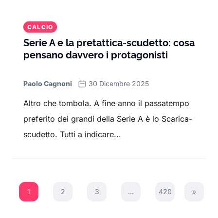
CALCIO
Serie A e la pretattica-scudetto: cosa
pensano davvero i protagonisti
Paolo Cagnoni
30 Dicembre 2025
Altro che tombola. A fine anno il passatempo
preferito dei grandi della Serie A è lo Scarica-
scudetto. Tutti a indicare...
1
2
3
…
420
»
Next P