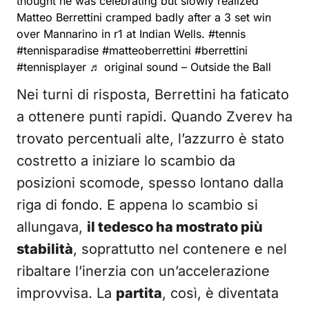
thought he was celebrating but slowly realized
Matteo Berrettini cramped badly after a 3 set win
over Mannarino in r1 at Indian Wells.
#tennis
#tennisparadise
#matteoberrettini
#berrettini
#tennisplayer
♬ original sound – Outside the Ball
Nei turni di risposta, Berrettini ha faticato
a ottenere punti rapidi. Quando Zverev ha
trovato percentuali alte, l’azzurro è stato
costretto a iniziare lo scambio da
posizioni scomode, spesso lontano dalla
riga di fondo. E appena lo scambio si
allungava,
il tedesco ha mostrato più
stabilità
, soprattutto nel contenere e nel
ribaltare l’inerzia con un’accelerazione
improvvisa. La
partita
, così, è diventata