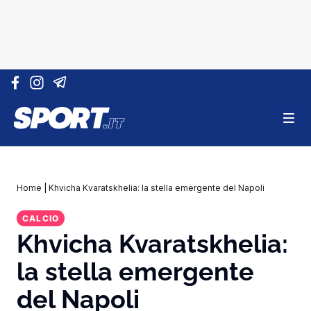
Vai al contenuto
Home
|
Khvicha Kvaratskhelia: la stella emergente del Napoli
CALCIO
Khvicha Kvaratskhelia:
la stella emergente
del Napoli