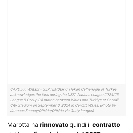
CARDIFF, WALES – SEPTEMBER 6: Hakan Calhanoglu of Turkey
acknowledges the fans during the UEFA Nations League 2024/25
League B Group B4 match between Wales and Turkiye at Cardiff
City Stadium on September 6, 2024 in Cardiff, Wales. (Photo by
Jacques Feeney/Offside/Offside via Getty Images)
Marotta ha
rinnovato
quindi il
contratto