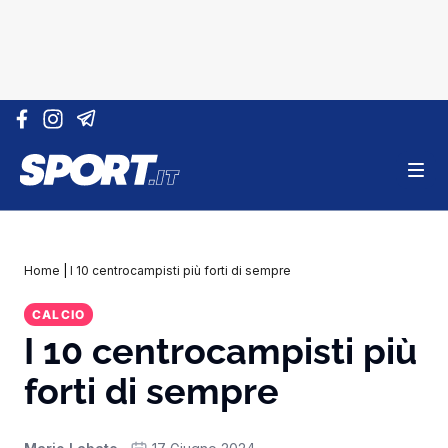
Vai al contenuto
Home
|
I 10 centrocampisti più forti di sempre
CALCIO
I 10 centrocampisti più
forti di sempre