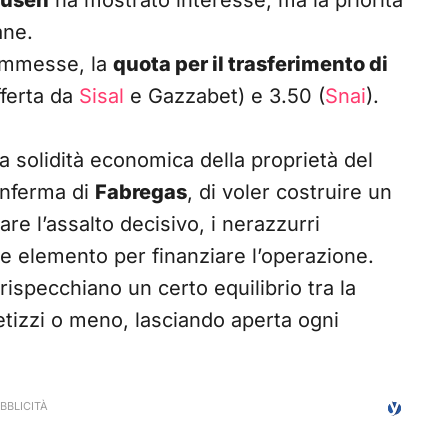
kusen
ha mostrato interesse, ma la priorità
ane.
commesse, la
quota per il trasferimento di
fferta da
Sisal
e Gazzabet) e 3.50 (
Snai
).
a solidità economica della proprietà del
onferma di
Fabregas
, di voler costruire un
re l’assalto decisivo, i nerazzurri
 elemento per finanziare l’operazione.
ispecchiano un certo equilibrio tra la
retizzi o meno, lasciando aperta ogni
.