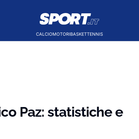
CALCIO
MOTORI
BASKET
TENNIS
co Paz: statistiche e