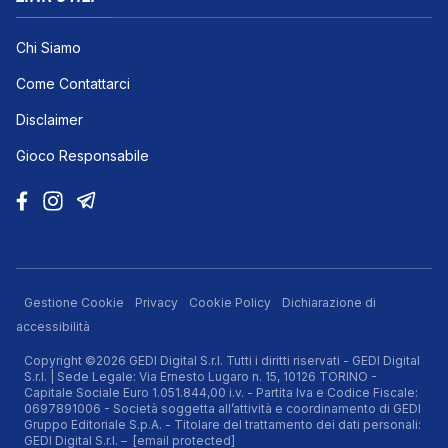
Chi Siamo
Come Contattarci
Disclaimer
Gioco Responsabile
Gestione Cookie
Privacy
Cookie Policy
Dichiarazione di
accessibilità
Copyright ©2026 GEDI Digital S.r.l. Tutti i diritti riservati - GEDI Digital
S.r.l. | Sede Legale: Via Ernesto Lugaro n. 15, 10126 TORINO -
Capitale Sociale Euro 1.051.844,00 i.v. - Partita Iva e Codice Fiscale:
0697891006 - Società soggetta all’attività e coordinamento di GEDI
Gruppo Editoriale S.p.A. - Titolare del trattamento dei dati personali:
GEDI Digital S.r.l. –
[email protected]