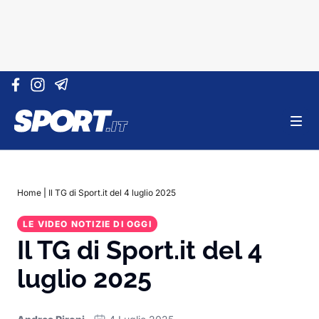
Vai al contenuto
Home
|
Il TG di Sport.it del 4 luglio 2025
LE VIDEO NOTIZIE DI OGGI
Il TG di Sport.it del 4
luglio 2025