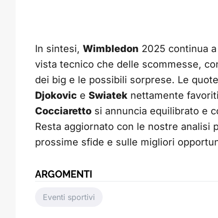
In sintesi,
Wimbledon
2025 continua a o
vista tecnico che delle scommesse, con 
dei big e le possibili sorprese. Le quot
Djokovic
e
Swiatek
nettamente favoriti
Cocciaretto
si annuncia equilibrato e co
Resta aggiornato con le nostre analisi 
prossime sfide e sulle migliori opport
ARGOMENTI
Eventi sportivi