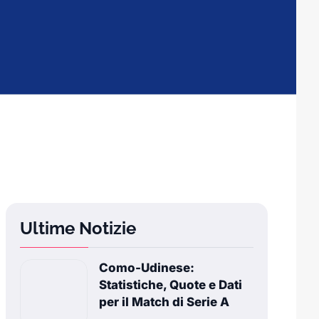
Ultime Notizie
Como-Udinese:
Statistiche, Quote e Dati
per il Match di Serie A