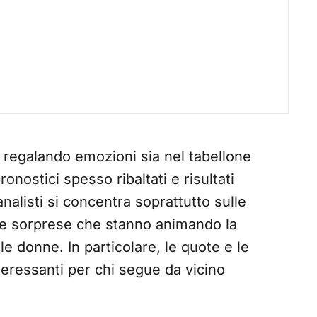
egalando emozioni sia nel tabellone
onostici spesso ribaltati e risultati
analisti si concentra soprattutto sulle
ulle sorprese che stanno animando la
le donne. In particolare, le quote e le
teressanti per chi segue da vicino