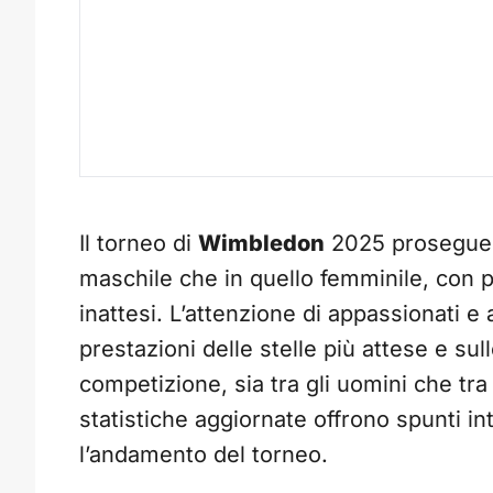
Il torneo di
Wimbledon
2025 prosegue r
maschile che in quello femminile, con pr
inattesi. L’attenzione di appassionati e 
prestazioni delle stelle più attese e s
competizione, sia tra gli uomini che tra 
statistiche aggiornate offrono spunti in
l’andamento del torneo.