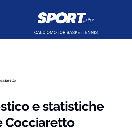
CALCIO
MOTORI
BASKET
TENNIS
occiaretto
ico e statistiche
e Cocciaretto