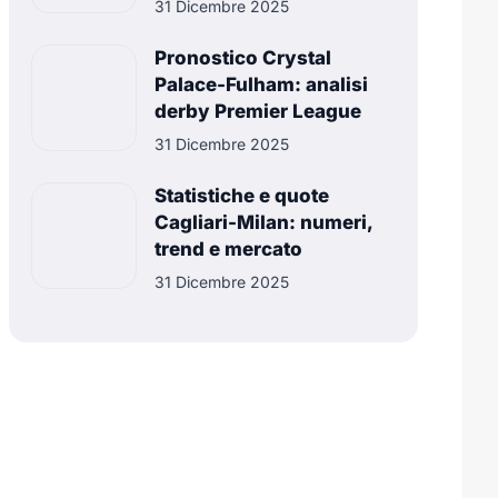
31 Dicembre 2025
Pronostico Crystal
Palace-Fulham: analisi
derby Premier League
31 Dicembre 2025
Statistiche e quote
Cagliari-Milan: numeri,
trend e mercato
31 Dicembre 2025