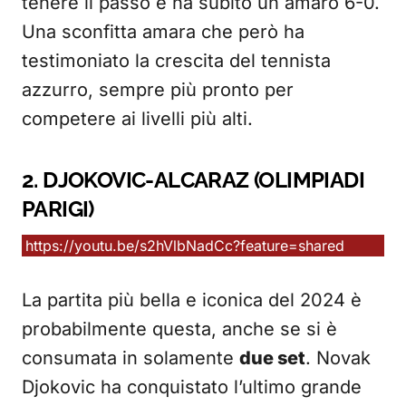
tenere il passo e ha subito un amaro 6-0.
Una sconfitta amara che però ha
testimoniato la crescita del tennista
azzurro, sempre più pronto per
competere ai livelli più alti.
2. DJOKOVIC-ALCARAZ (OLIMPIADI
PARIGI)
https://youtu.be/s2hVlbNadCc?feature=shared
La partita più bella e iconica del 2024 è
probabilmente questa, anche se si è
consumata in solamente
due set
. Novak
Djokovic ha conquistato l’ultimo grande