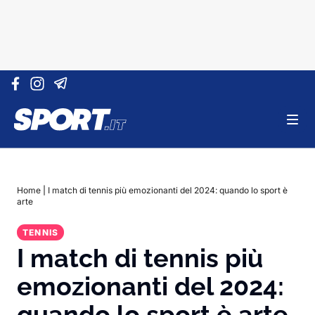
Vai al contenuto
Home
|
I match di tennis più emozionanti del 2024: quando lo sport è
arte
TENNIS
I match di tennis più
emozionanti del 2024:
quando lo sport è arte