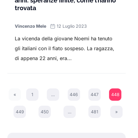
anni: speranze finite, come l’hanno
trovata
Vincenzo Mele
12 Luglio 2023
La vicenda della giovane Noemi ha tenuto
gli italiani con il fiato sospeso. La ragazza,
di appena 22 anni, era...
«
1
…
446
447
448
Previous Page
449
450
…
481
»
Next Page