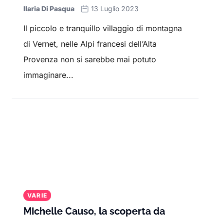
Ilaria Di Pasqua
13 Luglio 2023
Che tu voglia conoscere gli aggiornamenti sui
principali fatti di cronaca o scoprire notizie
Il piccolo e tranquillo villaggio di montagna
curiose e fuori dal comune, la sezione “Varie”
di Vernet, nelle Alpi francesi dell’Alta
è la tua fonte affidabile per restare informato
Provenza non si sarebbe mai potuto
su tutto ciò che è rilevante e interessante al di
fuori del mondo dello sport.
immaginare...
VARIE
Michelle Causo, la scoperta da