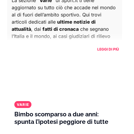
La sezione “
Varie
” di Sport.it ti tiene
aggiornato su tutto ciò che accade nel mondo
al di fuori dell’ambito sportivo. Qui trovi
articoli dedicati alle
ultime notizie di
attualità
, dai
fatti di cronaca
che segnano
l’Italia e il mondo, ai casi giudiziari di rilievo
che catturano l’attenzione del pubblico.
LEGGI DI PIÙ
Che si tratti di eventi scioccanti,
storie di
cronaca nera
o novità che fanno discutere,
questa sezione è pensata per offrirti una
panoramica completa e dettagliata su ciò che
accade.
Oltre alla cronaca e all’attualità, in questa
VARIE
categoria puoi scoprire
curiosità
e fatti
Bimbo scomparso a due anni:
sorprendenti, dalle
tendenze sociali
agli
spunta l’ipotesi peggiore di tutte
eventi più particolari che accadono nel
mondo.