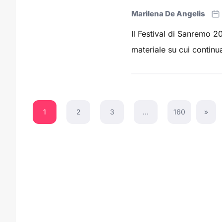
Marilena De Angelis
Il Festival di Sanremo 
materiale su cui continua
1
2
3
…
160
»
Next