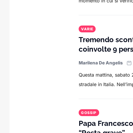
momento in cui si verific
VARIE
Tremendo scontro
coinvolte 9 per
Marilena De Angelis
Questa mattina, sabato 
stradale in Italia. Nell’
GOSSIP
Papa Francesco, 
“Resta grave”