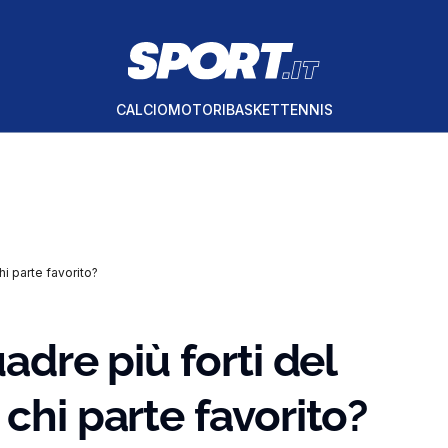
CALCIO
MOTORI
BASKET
TENNIS
hi parte favorito?
adre più forti del
chi parte favorito?