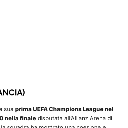
ANCIA)
la sua
prima UEFA Champions League nel
0 nella finale
disputata all’Allianz Arena di
, la squadra ha mostrato una coesione e