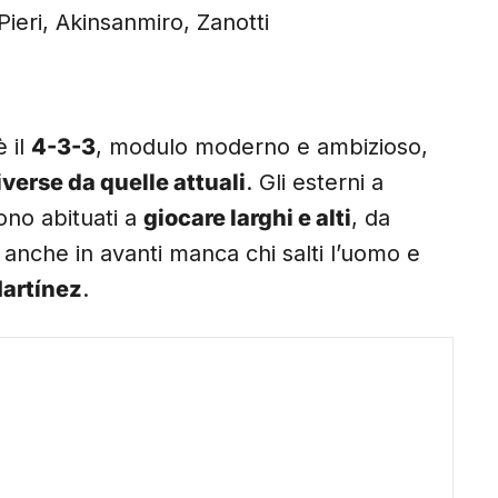
ieri, Akinsanmiro, Zanotti
è il
4-3-3
, modulo moderno e ambizioso,
verse da quelle attuali
. Gli esterni a
sono abituati a
giocare larghi e alti
, da
E anche in avanti manca chi salti l’uomo e
Martínez
.