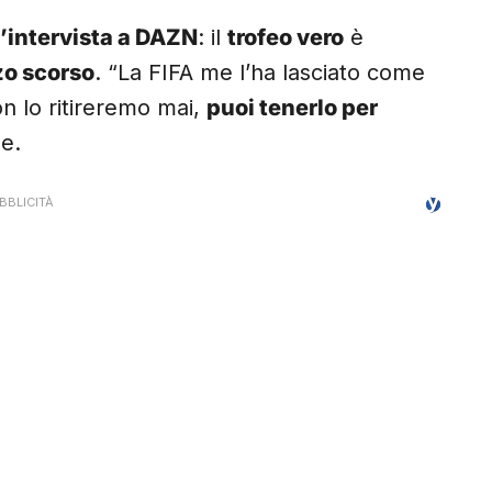
’intervista a DAZN
: il
trofeo vero
è
zo scorso
. “La FIFA me l’ha lasciato come
on lo ritireremo mai,
puoi tenerlo per
ne.