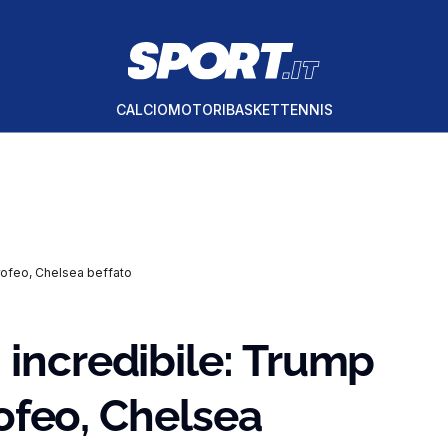
CALCIO
MOTORI
BASKET
TENNIS
 trofeo, Chelsea beffato
 incredibile: Trump
trofeo, Chelsea