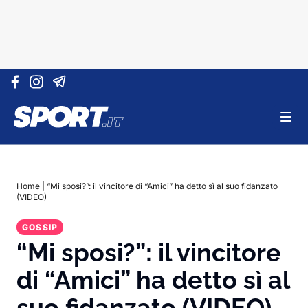
Vai al contenuto
Home
|
“Mi sposi?”: il vincitore di “Amici” ha detto sì al suo fidanzato
(VIDEO)
GOSSIP
“Mi sposi?”: il vincitore
di “Amici” ha detto sì al
suo fidanzato (VIDEO)