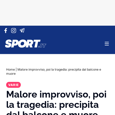
Vai al contenuto
Home
|
Malore improvviso, poi la tragedia: precipita dal balcone e
muore
VARIE
Malore improvviso, poi
la tragedia: precipita
dal balcone e muore