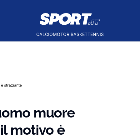
CALCIO
MOTORI
BASKET
TENNIS
 è straziante
 uomo muore
 il motivo è