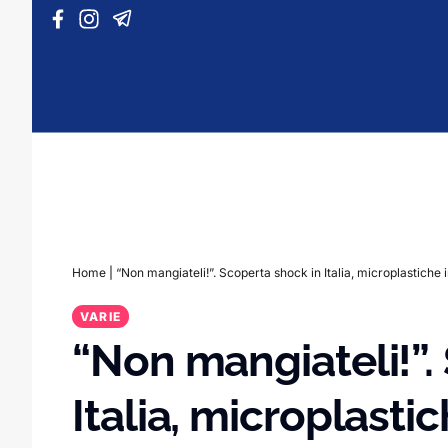
Vai al contenuto
Home
|
“Non mangiateli!”. Scoperta shock in Italia, microplastiche in
VARIE
“Non mangiateli!”.
Italia, microplastic