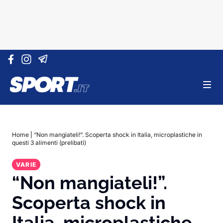
Vai al contenuto
Home
|
“Non mangiateli!”. Scoperta shock in Italia, microplastiche in
questi 3 alimenti (prelibati)
VARIE
“Non mangiateli!”.
Scoperta shock in
Italia, microplastiche