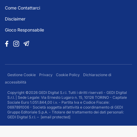
Come Contattarci
Disclaimer
Gioco Responsabile
Gestione Cookie
Privacy
Cookie Policy
Dichiarazione di
accessibilità
Copyright ©2026 GEDI Digital S.r.l. Tutti i diritti riservati - GEDI Digital
S.r.l. | Sede Legale: Via Ernesto Lugaro n. 15, 10126 TORINO - Capitale
Sociale Euro 1.051.844,00 i.v. - Partita Iva e Codice Fiscale:
0697891006 - Società soggetta all’attività e coordinamento di GEDI
Gruppo Editoriale S.p.A. - Titolare del trattamento dei dati personali:
GEDI Digital S.r.l. –
[email protected]