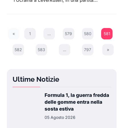
l’Ucraina a Leverkusen, in una partita...
«
1
…
579
580
581
Previous Page
582
583
…
797
»
Next Page
Ultime Notizie
Formula 1, la guerra fredda
delle gomme entra nella
sosta estiva
05 Agosto 2026