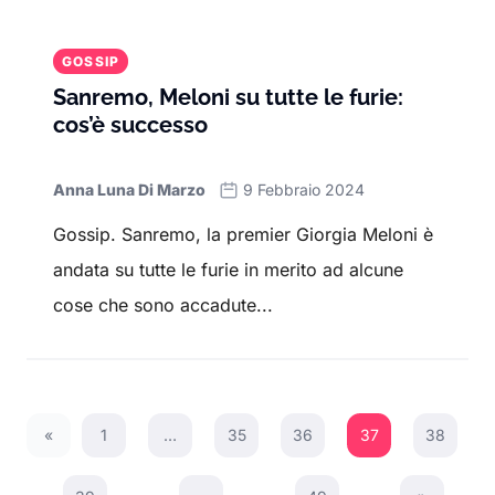
GOSSIP
Sanremo, Meloni su tutte le furie:
cos’è successo
Anna Luna Di Marzo
9 Febbraio 2024
Gossip. Sanremo, la premier Giorgia Meloni è
andata su tutte le furie in merito ad alcune
cose che sono accadute...
«
1
…
35
36
37
38
Previous Page