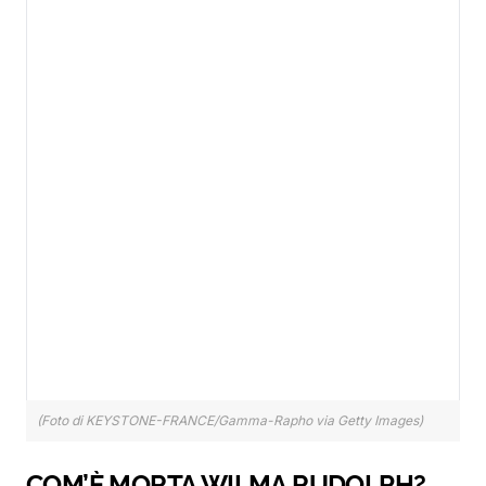
(Foto di KEYSTONE-FRANCE/Gamma-Rapho via Getty Images)
COM’È MORTA WILMA RUDOLPH?