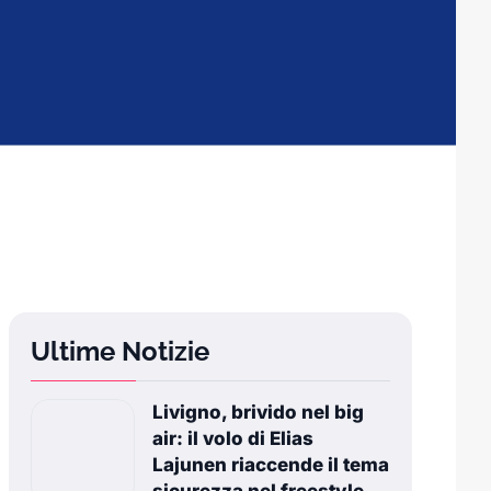
Ultime Notizie
Livigno, brivido nel big
air: il volo di Elias
Lajunen riaccende il tema