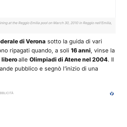
ng at the Reggio Emilia pool on March 30, 2010 in Reggio nell’Emilia,
derale di Verona
sotto la guida di vari
urono ripagati quando, a soli
16 anni
, vinse la
 libero
alle
Olimpiadi di Atene nel 2004
. Il
ande pubblico e segnò l’inizio di una