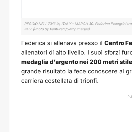
REGGIO NELL’EMILIA, ITALY – MARCH 30: Federica Pellegrini traini
Italy. (Photo by Venturelli/Getty Images)
Federica si allenava presso il
Centro Fe
allenatori di alto livello. I suoi sforzi f
medaglia d’argento nei 200 metri stile
grande risultato la fece conoscere al gr
carriera costellata di trionfi.