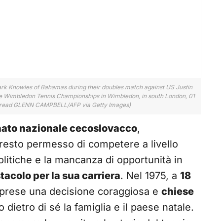
k Knowles of Bahamas during their doubles match against US Justin
e Wimbledon Tennis Championships in Wimbledon, in south London, 01
 read GLENN CAMPBELL/AFP via Getty Images)
ato nazionale cecoslovacco
,
presto permesso di competere a livello
politiche e la mancanza di opportunità in
tacolo per la sua carriera
. Nel 1975, a
18
a prese una decisione coraggiosa e
chiese
o dietro di sé la famiglia e il paese natale.