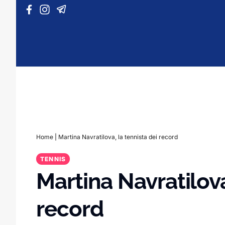
Vai al contenuto
Home
|
Martina Navratilova, la tennista dei record
TENNIS
Martina Navratilova
record