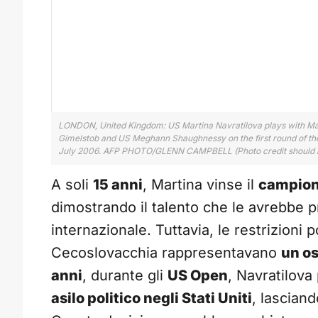
LONDON, United Kingdom: US Martina Navratilova plays with Mar
Gimelstob and US Meghann Shaughnessy on the first round of th
July 2006. AFP PHOTO/GLENN CAMPBELL (Photo credit should
A soli
15 anni
, Martina vinse il
campion
dimostrando il talento che le avrebbe 
internazionale. Tuttavia, le restrizioni 
Cecoslovacchia rappresentavano
un os
anni
, durante gli
US Open
, Navratilov
asilo politico negli Stati Uniti
, lasciand