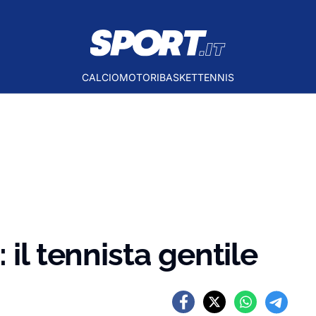
CALCIO
MOTORI
BASKET
TENNIS
 il tennista gentile