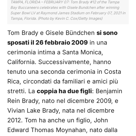
TAMPA, FLORIDA – FEBRUARY 07: Tom Brady #12 of the Tampa
Bay Buccaneers celebrates with Gisele Bundchen after winning
Super Bowl LV at Raymond James Stadium on February 07, 2021 in
Tampa, Florida. (Photo by Kevin C. Cox/Getty Images)
Tom Brady e Gisele Bündchen
si sono
sposati il 26 febbraio 2009
in una
cerimonia intima a Santa Monica,
California. Successivamente, hanno
tenuto una seconda cerimonia in Costa
Rica, circondati da familiari e amici più
stretti. La
coppia ha due figli
: Benjamin
Rein Brady, nato nel dicembre 2009, e
Vivian Lake Brady, nata nel dicembre
2012. Tom ha anche un figlio, John
Edward Thomas Moynahan, nato dalla