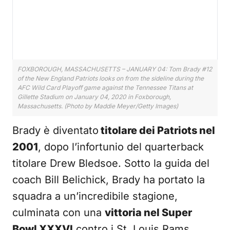
FOXBOROUGH, MASSACHUSETTS – JANUARY 04: Tom Brady #12
of the New England Patriots looks on from the sideline during the
AFC Wild Card Playoff game against the Tennessee Titans at
Gillette Stadium on January 04, 2020 in Foxborough,
Massachusetts. (Photo by Maddie Meyer/Getty Images)
Brady è diventato
titolare dei Patriots nel
2001
, dopo l’infortunio del quarterback
titolare Drew Bledsoe. Sotto la guida del
coach Bill Belichick, Brady ha portato la
squadra a un’incredibile stagione,
culminata con una
vittoria nel Super
Bowl XXXVI
contro i St. Louis Rams.