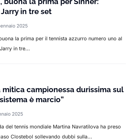
, buona la prima per Sinner:
Jarry in tre set
Gennaio 2025
buona la prima per il tennista azzurro numero uno al
arry in tre...
la mitica campionessa durissima sul
 sistema è marcio”
nnaio 2025
da del tennis mondiale Martina Navratilova ha preso
caso Clostebol sollevando dubbi sulla...