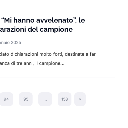
 “Mi hanno avvelenato”, le
arazioni del campione
nnaio 2025
ato dichiarazioni molto forti, destinate a far
anza di tre anni, il campione...
94
95
…
158
»
Next Page