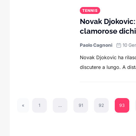
TENNIS
Novak Djokovic:
clamorose dichi
Paolo Cagnoni
10 Ge
Novak Djokovic ha rilasci
discutere a lungo. A dist
«
1
…
91
92
93
Previous Page