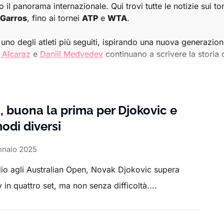
o il panorama internazionale. Qui trovi tutte le notizie sui to
 Garros
, fino ai tornei
ATP
e
WTA
.
uno degli atleti più seguiti, ispirando una nuova generazione d
 Alcaraz
e
Daniil Medvedev
continuano a scrivere la storia 
e competizioni ATP e WTA
, dai risultati delle partite ai det
seguire ogni fase delle stagioni tennistiche, con articoli app
, buona la prima per Djokovic e
odi diversi
 essere aggiornato sul mondo del tennis, con un occhio parti
nnaio 2025
dio agli Australian Open, Novak Djokovic supera
r o alle grandi sfide globali, la sezione Tennis di Sport.it è 
in quattro set, ma non senza difficoltà....