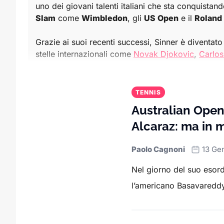
uno dei giovani talenti italiani che sta conquistand
Slam
come
Wimbledon
, gli
US Open
e il
Roland
Grazie ai suoi recenti successi, Sinner è diventato 
stelle internazionali come
Novak Djokovic
,
Carlos
momenti di grande intensità.
In questa sezione trovi anche tutte le
novità sull
TENNIS
progressi in classifica
. Gli appassionati possono 
Australian Open
infranti e le
rivalità
che infiammano il circuito.
Alcaraz: ma in m
Sport.it offre una copertura completa per chi vuole
Paolo Cagnoni
13 Ge
internazionali.
Nel giorno del suo esor
Che tu sia interessato agli ultimi successi di Sinne
l’americano Basavareddy 