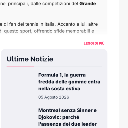
rnei principali, dalle competizioni del
Grande
i fan del tennis in Italia. Accanto a lui, altre
di questo sport, offrendo sfide memorabili e
LEGGI DI PIÙ
tagli sulle prestazioni dei giocatori e dei loro
Ultime Notizie
rofonditi sui tornei più importanti, i
record
Formula 1, la guerra
colare ai talenti italiani e alle competizioni
fredda delle gomme entra
nella sosta estiva
05 Agosto 2026
il posto giusto per restare informato.
Montreal senza Sinner e
Djokovic: perché
l’assenza dei due leader