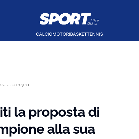
CALCIO
MOTORI
BASKET
TENNIS
e alla sua regina
ti la proposta di
mpione alla sua