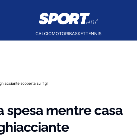
CALCIO
MOTORI
BASKET
TENNIS
hiacciante scoperta sui figli
a spesa mentre casa
gghiacciante