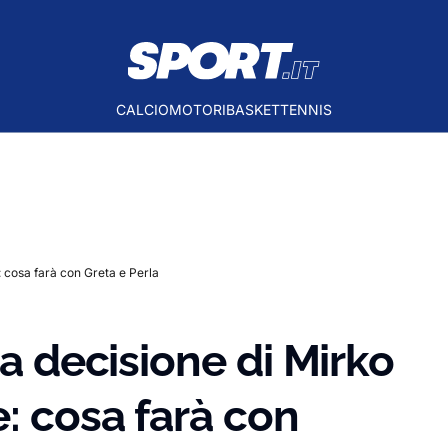
CALCIO
MOTORI
BASKET
TENNIS
: cosa farà con Greta e Perla
la decisione di Mirko
e: cosa farà con