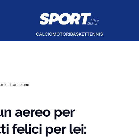
CALCIO
MOTORI
BASKET
TENNIS
er lei: tranne uno
 un aereo per
 felici per lei: