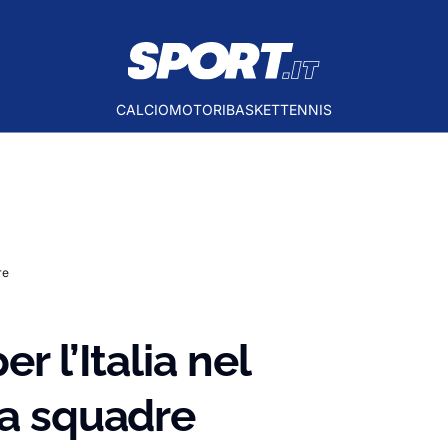
CALCIO
MOTORI
BASKET
TENNIS
re
r l’Italia nel
 a squadre