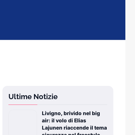
Ultime Notizie
Livigno, brivido nel big
air: il volo di Elias
Lajunen riaccende il tema