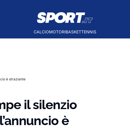
CALCIO
MOTORI
BASKET
TENNIS
ncio è straziante
pe il silenzio
 l’annuncio è