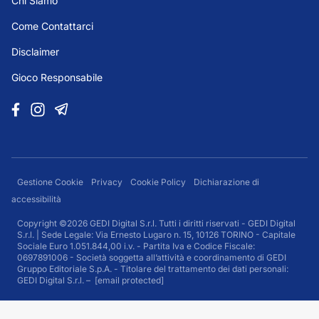
Chi Siamo
Come Contattarci
Disclaimer
Gioco Responsabile
Gestione Cookie
Privacy
Cookie Policy
Dichiarazione di
accessibilità
Copyright ©2026 GEDI Digital S.r.l. Tutti i diritti riservati - GEDI Digital
S.r.l. | Sede Legale: Via Ernesto Lugaro n. 15, 10126 TORINO - Capitale
Sociale Euro 1.051.844,00 i.v. - Partita Iva e Codice Fiscale:
0697891006 - Società soggetta all’attività e coordinamento di GEDI
Gruppo Editoriale S.p.A. - Titolare del trattamento dei dati personali:
GEDI Digital S.r.l. –
[email protected]