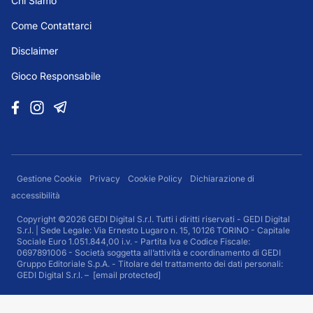
Chi Siamo
Come Contattarci
Disclaimer
Gioco Responsabile
Gestione Cookie
Privacy
Cookie Policy
Dichiarazione di
accessibilità
Copyright ©2026 GEDI Digital S.r.l. Tutti i diritti riservati - GEDI Digital
S.r.l. | Sede Legale: Via Ernesto Lugaro n. 15, 10126 TORINO - Capitale
Sociale Euro 1.051.844,00 i.v. - Partita Iva e Codice Fiscale:
0697891006 - Società soggetta all’attività e coordinamento di GEDI
Gruppo Editoriale S.p.A. - Titolare del trattamento dei dati personali:
GEDI Digital S.r.l. –
[email protected]