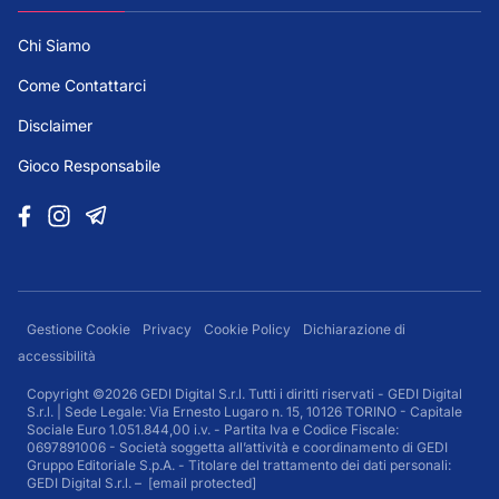
Chi Siamo
Come Contattarci
Disclaimer
Gioco Responsabile
Gestione Cookie
Privacy
Cookie Policy
Dichiarazione di
accessibilità
Copyright ©2026 GEDI Digital S.r.l. Tutti i diritti riservati - GEDI Digital
S.r.l. | Sede Legale: Via Ernesto Lugaro n. 15, 10126 TORINO - Capitale
Sociale Euro 1.051.844,00 i.v. - Partita Iva e Codice Fiscale:
0697891006 - Società soggetta all’attività e coordinamento di GEDI
Gruppo Editoriale S.p.A. - Titolare del trattamento dei dati personali:
GEDI Digital S.r.l. –
[email protected]