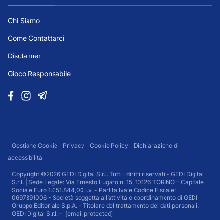
Chi Siamo
Come Contattarci
Disclaimer
Gioco Responsabile
Gestione Cookie
Privacy
Cookie Policy
Dichiarazione di
accessibilità
Copyright ©2026 GEDI Digital S.r.l. Tutti i diritti riservati - GEDI Digital
S.r.l. | Sede Legale: Via Ernesto Lugaro n. 15, 10126 TORINO - Capitale
Sociale Euro 1.051.844,00 i.v. - Partita Iva e Codice Fiscale:
0697891006 - Società soggetta all’attività e coordinamento di GEDI
Gruppo Editoriale S.p.A. - Titolare del trattamento dei dati personali:
GEDI Digital S.r.l. –
[email protected]