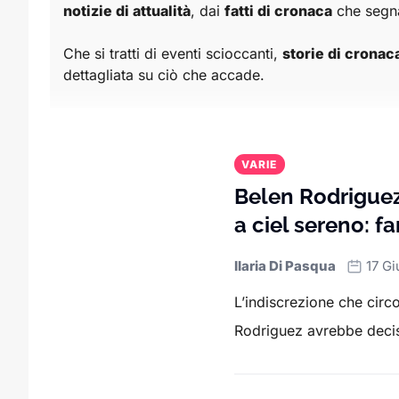
notizie di attualità
, dai
fatti di cronaca
che segnan
Che si tratti di eventi scioccanti,
storie di cronac
dettagliata su ciò che accade.
Oltre alla cronaca e all’attualità, in questa catego
accadono nel mondo.
VARIE
Che tu voglia conoscere gli aggiornamenti sui princ
Belen Rodriguez
affidabile per restare informato su tutto ciò che è 
a ciel sereno: f
Ilaria Di Pasqua
17 G
L’indiscrezione che circ
Rodriguez avrebbe deci