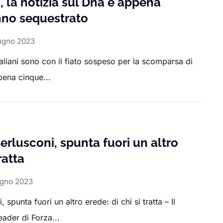
 la notizia sul Dna è appena
anno sequestrato
ugno 2023
italiani sono con il fiato sospeso per la scomparsa di
pena cinque...
rlusconi, spunta fuori un altro
ratta
ugno 2023
spunta fuori un altro erede: di chi si tratta – Il
eader di Forza...