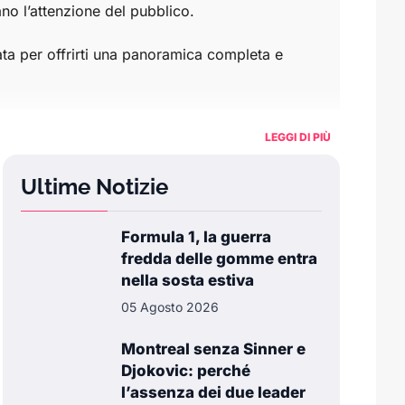
rano l’attenzione del pubblico.
ta per offrirti una panoramica completa e
e sociali
agli eventi più particolari che
LEGGI DI PIÙ
Ultime Notizie
 comune, la sezione “Varie” è la tua fonte
Formula 1, la guerra
fredda delle gomme entra
nella sosta estiva
05 Agosto 2026
Montreal senza Sinner e
Djokovic: perché
l’assenza dei due leader