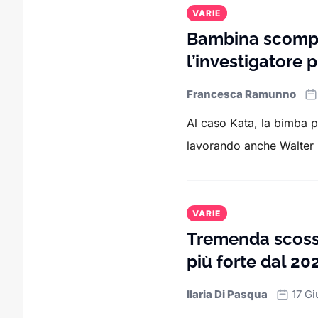
VARIE
Bambina scompar
l’investigatore p
Francesca Ramunno
Al caso Kata, la bimba p
lavorando anche Walter P
VARIE
Tremenda scossa
più forte dal 20
Ilaria Di Pasqua
17 G