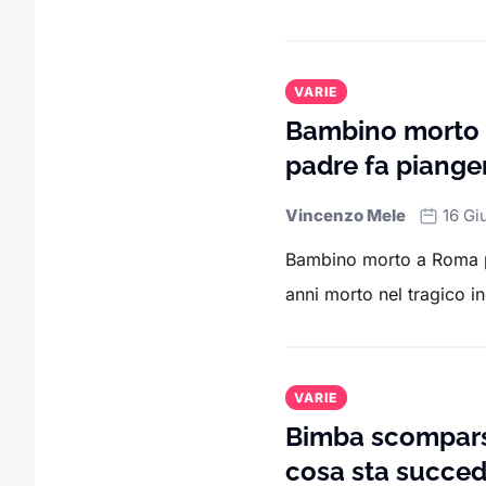
VARIE
Bambino morto a
padre fa piangere
Vincenzo Mele
16 Gi
Bambino morto a Roma pa
anni morto nel tragico in
VARIE
Bimba scomparsa,
cosa sta succe