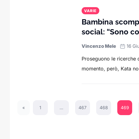
VARIE
Bambina scompar
social: “Sono co
Vincenzo Mele
16 Gi
Proseguono le ricerche 
momento, però, Kata non è
«
1
…
467
468
469
Previous Page