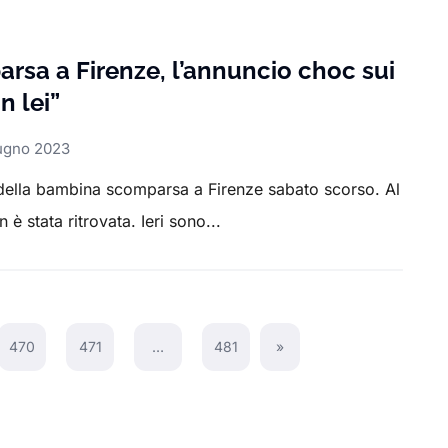
sa a Firenze, l’annuncio choc sui
n lei”
ugno 2023
della bambina scomparsa a Firenze sabato scorso. Al
 stata ritrovata. Ieri sono...
470
471
…
481
»
Next Page