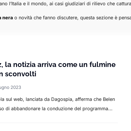
o l’Italia e il mondo, ai casi giudiziari di rilievo che cattu
a nera
o novità che fanno discutere, questa sezione è pensa
ria puoi scoprire
curiosità
e fatti sorprendenti, dalle
tendenz
ipali fatti di cronaca o scoprire notizie curiose e fuori dal
, la notizia arriva come un fulmine
rilevante e interessante al di fuori del mondo dello sport.
an sconvolti
iugno 2023
ola sul web, lanciata da Dagospia, afferma che Belen
so di abbandonare la conduzione del programma...