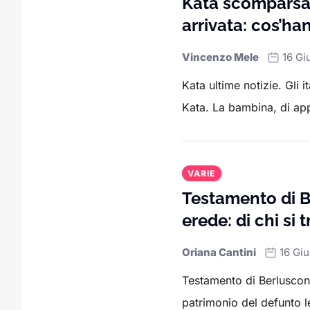
Kata scomparsa,
arrivata: cos’h
Vincenzo Mele
16 Gi
Kata ultime notizie. Gli 
Kata. La bambina, di ap
VARIE
Testamento di Be
erede: di chi si t
Oriana Cantini
16 Gi
Testamento di Berlusconi, 
patrimonio del defunto l