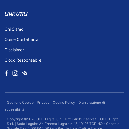
LINK UTILI
Chi Siamo
Come Contattarci
Disclaimer
Gioco Responsabile
Gestione Cookie
Privacy
Cookie Policy
Dichiarazione di
accessibilità
Copyright ©2026 GEDI Digital S.r.l. Tutti i diritti riservati - GEDI Digital
S.r.l. | Sede Legale: Via Ernesto Lugaro n. 15, 10126 TORINO - Capitale
Sociale Euro 1.051.844,00 i.v. - Partita Iva e Codice Fiscale: