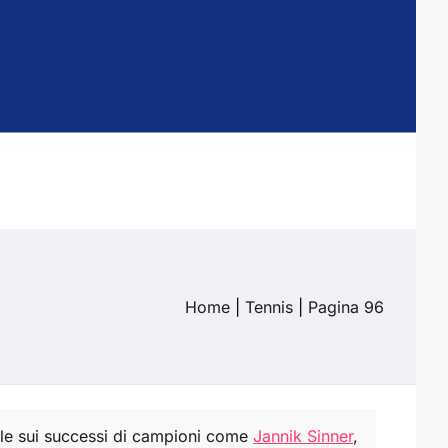
Home
|
Tennis
|
Pagina 96
iale sui successi di campioni come
Jannik Sinner
,