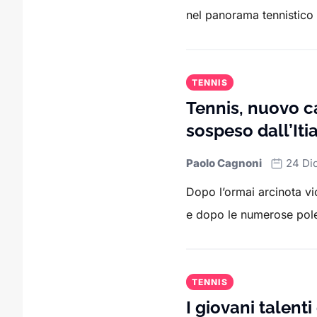
nel panorama tennistico 
TENNIS
Tennis, nuovo c
sospeso dall’Iti
Paolo Cagnoni
24 Di
Dopo l’ormai arcinota v
e dopo le numerose pol
TENNIS
I giovani talent