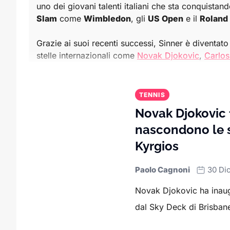
uno dei giovani talenti italiani che sta conquistand
Slam
come
Wimbledon
, gli
US Open
e il
Roland
Grazie ai suoi recenti successi, Sinner è diventato 
stelle internazionali come
Novak Djokovic
,
Carlos
momenti di grande intensità.
In questa sezione trovi anche tutte le
novità sull
TENNIS
progressi in classifica
. Gli appassionati possono 
Novak Djokovic f
infranti e le
rivalità
che infiammano il circuito.
nascondono le s
Sport.it offre una copertura completa per chi vuole
Kyrgios
internazionali.
Paolo Cagnoni
30 Di
Che tu sia interessato agli ultimi successi di Sinne
Novak Djokovic ha inaugu
dal Sky Deck di Brisbane,