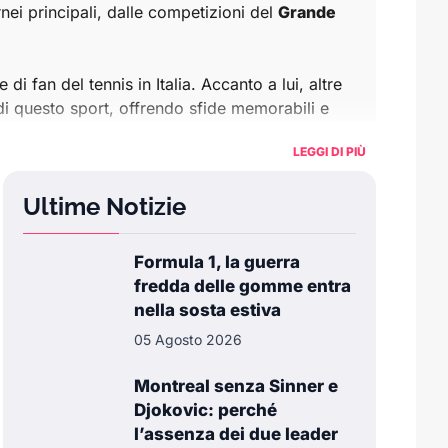
rnei principali, dalle competizioni del
Grande
i fan del tennis in Italia. Accanto a lui, altre
di questo sport, offrendo sfide memorabili e
LEGGI DI PIÙ
tagli sulle prestazioni dei giocatori e dei loro
Ultime Notizie
rofonditi sui tornei più importanti, i
record
Formula 1, la guerra
colare ai talenti italiani e alle competizioni
fredda delle gomme entra
nella sosta estiva
05 Agosto 2026
il posto giusto per restare informato.
Montreal senza Sinner e
Djokovic: perché
l’assenza dei due leader