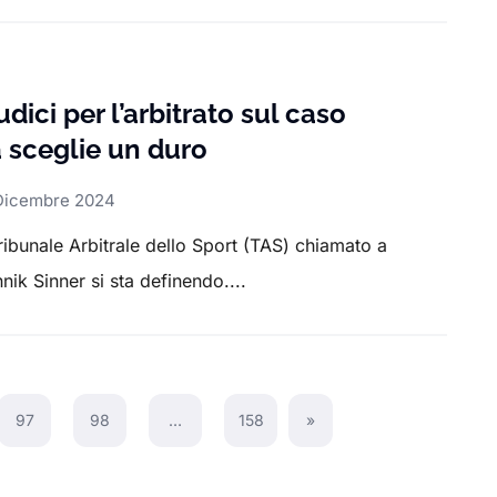
udici per l’arbitrato sul caso
 sceglie un duro
Dicembre 2024
 Tribunale Arbitrale dello Sport (TAS) chiamato a
nik Sinner si sta definendo....
97
98
…
158
»
Next Page