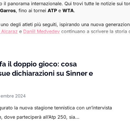
o il panorama internazionale. Qui trovi tutte le notizie sui to
 Garros
, fino ai tornei
ATP
e
WTA
.
uno degli atleti più seguiti, ispirando una nuova generazione d
 Alcaraz
e
Daniil Medvedev
continuano a scrivere la storia 
e competizioni ATP e WTA
, dai risultati delle partite ai det
seguire ogni fase delle stagioni tennistiche, con articoli app
a il doppio gioco: cosa
ue dichiarazioni su Sinner e
 essere aggiornato sul mondo del tennis, con un occhio parti
cembre 2024
r o alle grandi sfide globali, la sezione Tennis di Sport.it è 
rato la nuova stagione tennistica con un’intervista
 dove parteciperà all’Atp 250, sia...