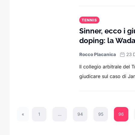
TENNIS
Sinner, ecco i gi
doping: la Wada
Rocco Placanica
23 
Il collegio arbitrale del
giudicare sul caso di Jan
«
1
…
94
95
96
Previous Page