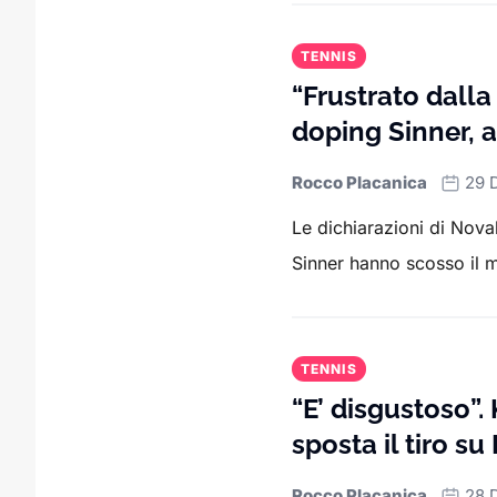
TENNIS
“Frustrato dall
doping Sinner, 
Rocco Placanica
29 
Le dichiarazioni di Nov
Sinner hanno scosso il mo
TENNIS
“E’ disgustoso”.
sposta il tiro su
Rocco Placanica
28 