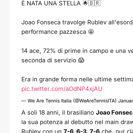
È NATA UNA STELLA 🌟🇧🇷
Joao Fonseca travolge Rublev all'esordi
performance pazzesca 🤩
14 ace, 72% di prime in campo e una ve
seconda di servizio 😱
Era in grande forma nelle ultime setti
pic.twitter.com/aOdNP4xjAU
— We Are Tennis Italia (@WeAreTennisITA)
Januar
A soli 18 anni, il brasiliano
Joao Fonsec
la sua potenza al debutto nel main dra
Rublev con un
7-6, 6-3, 7-6
che, pur cl