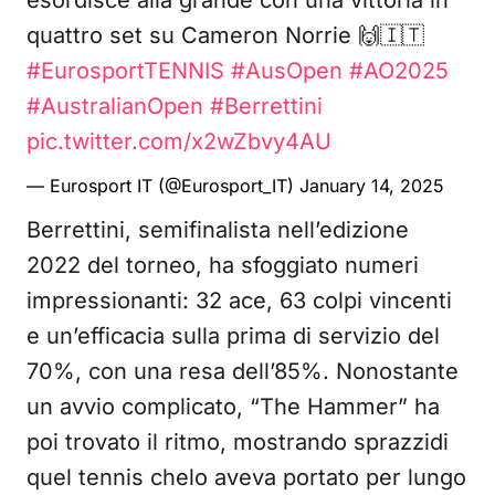
esordisce alla grande con una vittoria in
quattro set su Cameron Norrie 🙌🇮🇹
#EurosportTENNIS
#AusOpen
#AO2025
#AustralianOpen
#Berrettini
pic.twitter.com/x2wZbvy4AU
— Eurosport IT (@Eurosport_IT)
January 14, 2025
Berrettini, semifinalista nell’edizione
2022 del torneo, ha sfoggiato numeri
impressionanti: 32 ace, 63 colpi vincenti
e un’efficacia sulla prima di servizio del
70%, con una resa dell’85%. Nonostante
un avvio complicato, “The Hammer” ha
poi trovato il ritmo, mostrando sprazzidi
quel tennis chelo aveva portato per lungo